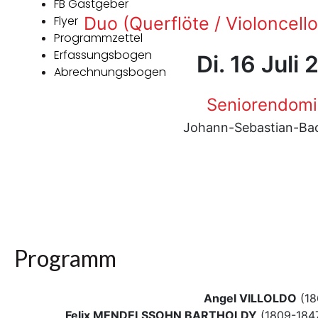
FB Gastgeber
Flyer
Duo (Querflöte / Violoncell
Programmzettel
Erfassungsbogen
Di. 16 Juli
Abrechnungsbogen
Seniorendomiz
Johann-Sebastian-Bach
Programm
Angel VILLOLDO
(18
Felix MENDELSSOHN BARTHOLDY
(1809-1847