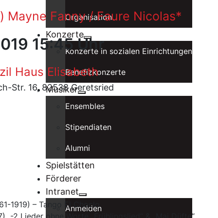
o) Mayne Fanny / Faure Nicolas*
Organisation
Konzerte
 2019 15:45 Uhr
Konzerte in sozialen Einrichtungen
il Haus Elisabeth
Benefizkonzerte
-Str. 16, 82538 Geretsried
Musiker
Ensembles
Stipendiaten
Alumni
Spielstätten
Förderer
Intranet
61-1919) – Tango El Choclo
Anmelden
) -2 Lieder ohne Worte „Frühlingslied“ & „Mai Düfte“