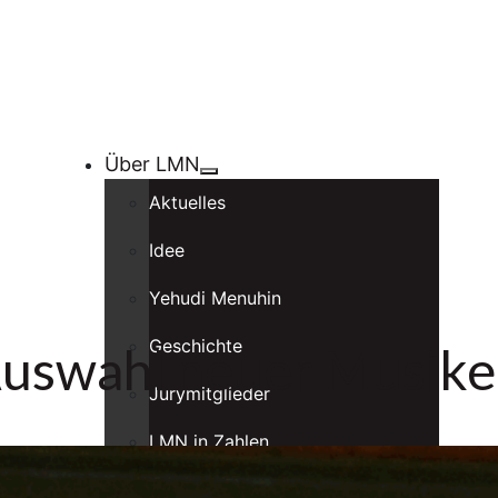
Über LMN
Aktuelles
Idee
Yehudi Menuhin
Geschichte
Auswahl neuer Musike
Jurymitglieder
LMN in Zahlen
LMN Vereine