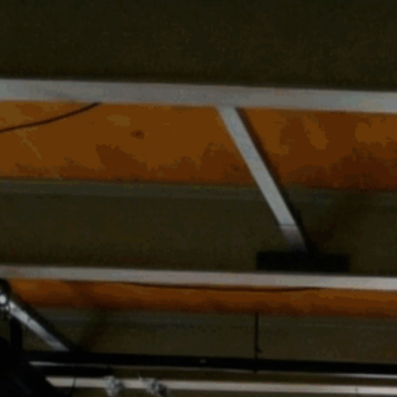
Organisation
Konzerte
Konzerte in sozialen Einrichtungen
Benefizkonzerte
Musiker
Ensembles
Stipendiaten
Alumni
Spielstätten
Förderer
Intranet
Anmelden