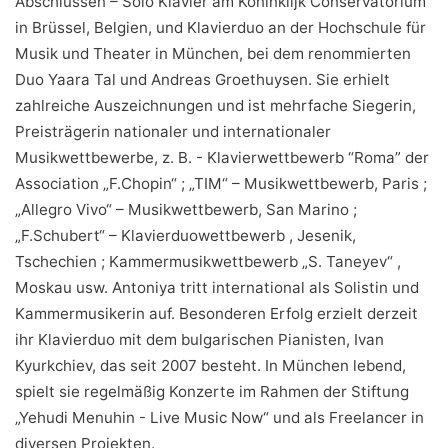
Abschlüssen – Solo Klavier am Koninklijk Conservatorium
in Brüssel, Belgien, und Klavierduo an der Hochschule für
Musik und Theater in München, bei dem renommierten
Duo Yaara Tal und Andreas Groethuysen. Sie erhielt
zahlreiche Auszeichnungen und ist mehrfache Siegerin,
Preisträgerin nationaler und internationaler
Musikwettbewerbe, z. B. - Klavierwettbewerb “Roma” der
Association „F.Chopin“ ; „TIM“ – Musikwettbewerb, Paris ;
„Allegro Vivo“ – Musikwettbewerb, San Marino ;
„F.Schubert“ – Klavierduowettbewerb , Jesenik,
Tschechien ; Kammermusikwettbewerb „S. Taneyev“ ,
Moskau usw. Antoniya tritt international als Solistin und
Kammermusikerin auf. Besonderen Erfolg erzielt derzeit
ihr Klavierduo mit dem bulgarischen Pianisten, Ivan
Kyurkchiev, das seit 2007 besteht. In München lebend,
spielt sie regelmäßig Konzerte im Rahmen der Stiftung
„Yehudi Menuhin - Live Music Now“ und als Freelancer in
diversen Projekten.