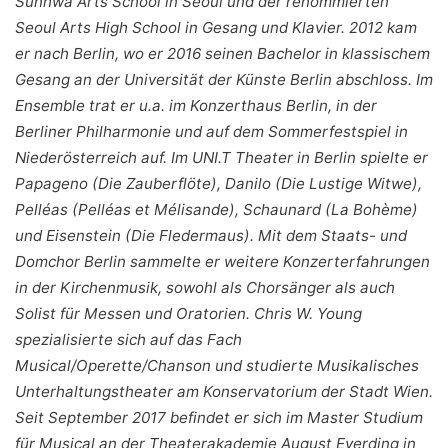
Sunhwa Arts School in Seoul und der renommierten
Seoul Arts High School in Gesang und Klavier. 2012 kam
er nach Berlin, wo er 2016 seinen Bachelor in klassischem
Gesang an der Universität der Künste Berlin abschloss. Im
Ensemble trat er u.a. im Konzerthaus Berlin, in der
Berliner Philharmonie und auf dem Sommerfestspiel in
Niederösterreich auf. Im UNI.T Theater in Berlin spielte er
Papageno (Die Zauberflöte), Danilo (Die Lustige Witwe),
Pelléas (Pelléas et Mélisande), Schaunard (La Bohème)
und Eisenstein (Die Fledermaus). Mit dem Staats- und
Domchor Berlin sammelte er weitere Konzerterfahrungen
in der Kirchenmusik, sowohl als Chorsänger als auch
Solist für Messen und Oratorien. Chris W. Young
spezialisierte sich auf das Fach
Musical/Operette/Chanson und studierte Musikalisches
Unterhaltungstheater am Konservatorium der Stadt Wien.
Seit September 2017 befindet er sich im Master Studium
für Musical an der Theaterakademie August Everding in