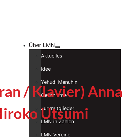
Über LMN
Aktuelles
Idee
Yehudi Menuhin
an / Klavier) Anna
Geschichte
 Hiroko Utsumi
Jurymitglieder
LMN in Zahlen
LMN Vereine