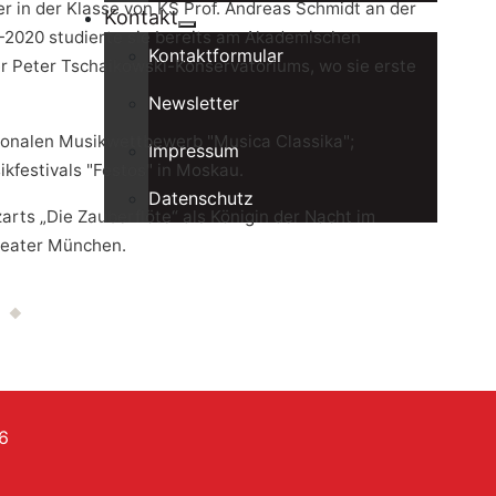
r in der Klasse von KS Prof. Andreas Schmidt an der
Kontakt
-2020 studierte sie bereits am Akademischen
Kontaktformular
r Peter Tschaikowski-Konservatoriums, wo sie erste
Newsletter
ionalen Musikwettbewerb "Musica Classika";
Impressum
kfestivals "Festos" in Moskau.
Datenschutz
arts „Die Zauberflöte“ als Königin der Nacht im
heater München.
6