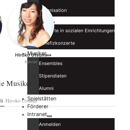
Organisation
Konzerte
Konzerte in sozialen Einrichtungen
Benefizkonzerte
Musiker
Hiroko Utsumi
Klavier
Ensembles
Stipendiaten
ie Musiker
Alumni
Spielstätten
li
Hiroko Utsumi
Förderer
Intranet
Anmelden