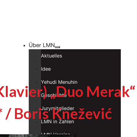
Über LMN
Aktuelles
Idee
Yehudi Menuhin
Klavier) „Duo Merak“
Geschichte
* / Boris Knežević
Jurymitglieder
LMN in Zahlen
LMN Vereine