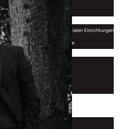
Organisation
Konzerte
Konzerte in sozialen Einrichtungen
Benefizkonzerte
Musiker
Ensembles
Stipendiaten
Alumni
Spielstätten
Förderer
Intranet
Anmelden