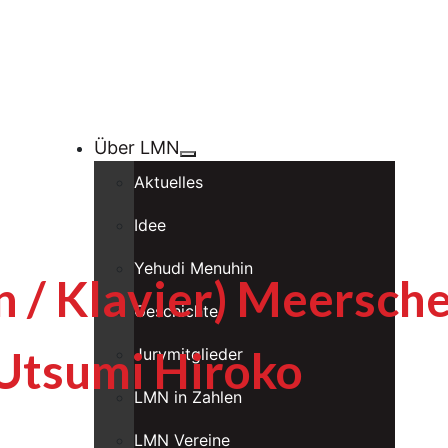
Über LMN
Aktuelles
Idee
Yehudi Menuhin
 / Klavier) Meersch
Geschichte
 Utsumi Hiroko
Jurymitglieder
LMN in Zahlen
LMN Vereine