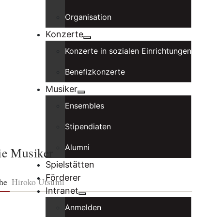
Organisation
Konzerte
Konzerte in sozialen Einrichtungen
Benefizkonzerte
Musiker
Ensembles
Stipendiaten
Alumni
ie Musiker
Spielstätten
Förderer
he
Hiroko Utsumi
Intranet
Anmelden