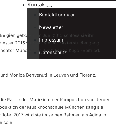
Kontakt
Kontaktformular
Newsletter
Belgien geboren. Im Juni 2015 schloss sie ihr
Impressum
mester 2015 studiert sie im Masterstudiengang
heater München bei Prof. Fenna Kügel-Seifried.
Datenschutz
 und Monica Benvenuti in Leuven und Florenz.
die Partie der Marie in einer Komposition von Jeroen
Produktion der Musikhochschule München sang sie
flöte. 2017 wird sie im selben Rahmen als Adina in
n sein.