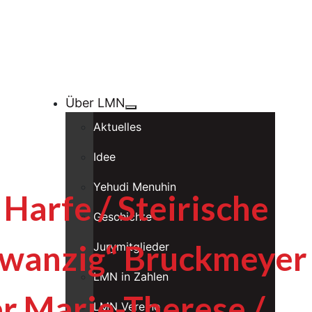
Über LMN
Aktuelles
Idee
Yehudi Menuhin
 Harfe / Steirische
Geschichte
Zwanzig“ Bruckmeyer
Jurymitglieder
LMN in Zahlen
er Marie-Therese /
LMN Vereine