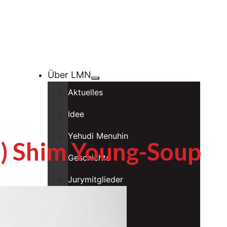
Über LMN
Aktuelles
Idee
Yehudi Menuhin
o) Shim Young-Soup
Geschichte
Jurymitglieder
LMN in Zahlen
LMN Vereine