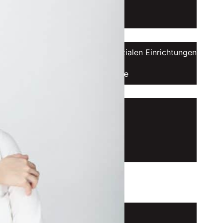
Organisation
Konzerte
Konzerte in sozialen Einrichtungen
Benefizkonzerte
Musiker
Ensembles
Stipendiaten
Alumni
Spielstätten
Förderer
Intranet
Anmelden