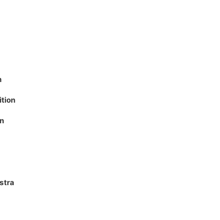
n
ition
on
stra