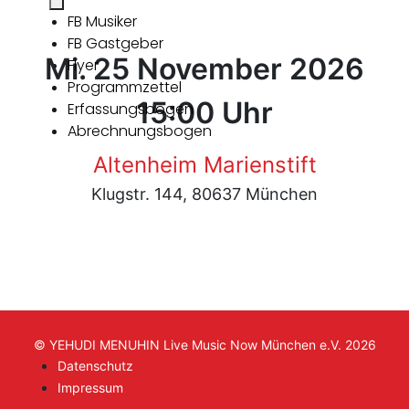
FB Musiker
FB Gastgeber
Mi. 25 November 2026
Flyer
Programmzettel
15:00 Uhr
Erfassungsbogen
Abrechnungsbogen
Altenheim Marienstift
Klugstr. 144, 80637 München
© YEHUDI MENUHIN Live Music Now München e.V. 2026
Datenschutz
Impressum