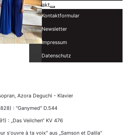
Kontakt
Kontaktformular
Newsletter
Impressum
Datenschutz
opran, Azora Deguchi - Klavier
1828) : "Ganymed" D.544
1) : „Das Veilchen“ KV 476
r s'ouvre à ta voix" aus „Samson et Dalila"