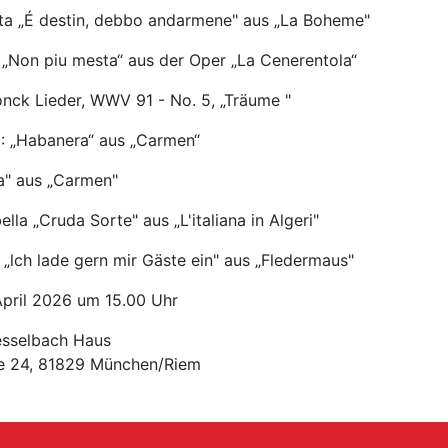
tta „É destin, debbo andarmene" aus „La Boheme"
a „Non piu mesta“ aus der Oper „La Cenerentola“
nck Lieder, WWV 91 - No. 5, „Träume "
 : „Habanera“ aus „Carmen“
la" aus „Carmen"
ella „Cruda Sorte" aus „L'italiana in Algeri"
 „lch lade gern mir Gäste ein" aus „Fledermaus"
April 2026 um 15.00 Uhr
esselbach Haus
ße 24, 81829 München/Riem