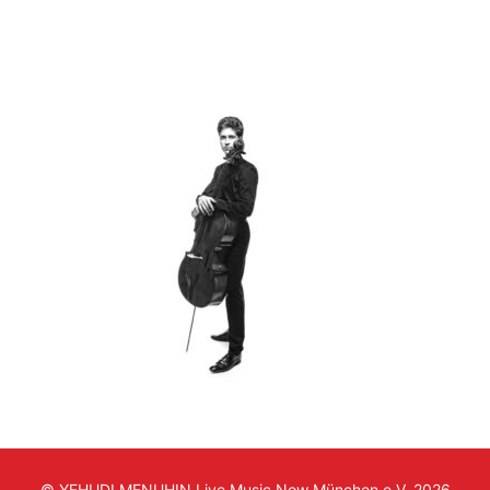
© YEHUDI MENUHIN Live Music Now München e.V. 2026