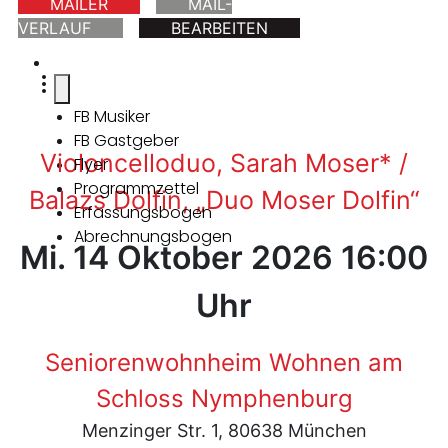
MAILER
MAIL-
VERLAUF
BEARBEITEN
FB Musiker
FB Gastgeber
Violoncelloduo, Sarah Moser* /
Flyer
Programmzettel
Balazs Dolfin, „Duo Moser Dolfin“
Erfassungsbogen
Abrechnungsbogen
Mi. 14 Oktober 2026 16:00
Uhr
Seniorenwohnheim Wohnen am
Schloss Nymphenburg
Menzinger Str. 1, 80638 München