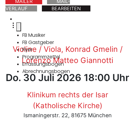
MAILER
MAIL-
VERLAUF
BEARBEITEN
FB Musiker
FB Gastgeber
Violine / Viola, Konrad Gmelin /
Flyer
Programmzettel
Lorenzo Matteo Giannotti
Erfassungsbogen
Abrechnungsbogen
Do. 30 Juli 2026 18:00 Uhr
Klinikum rechts der Isar
(Katholische Kirche)
Ismaningerstr. 22, 81675 München