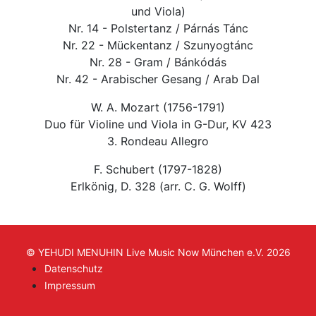
und Viola)
Nr. 14 - Polstertanz / Párnás Tánc
Nr. 22 - Mückentanz / Szunyogtánc
Nr. 28 - Gram / Bánkódás
Nr. 42 - Arabischer Gesang / Arab Dal
W. A. Mozart (1756-1791)
Duo für Violine und Viola in G-Dur, KV 423
3. Rondeau Allegro
F. Schubert (1797-1828)
Erlkönig, D. 328 (arr. C. G. Wolff)
© YEHUDI MENUHIN Live Music Now München e.V. 2026
Datenschutz
Impressum