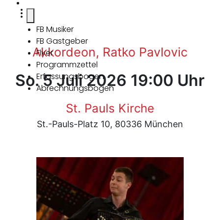
FB Musiker
FB Gastgeber
Akkordeon, Ratko Pavlovic
Flyer
Programmzettel
So. 5 Juli 2026 19:00 Uhr
Erfassungsbogen
Abrechnungsbogen
St. Pauls Kirche
St.-Pauls-Platz 10, 80336 München