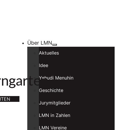
Über LMN
Aktuelles
Idee
rngarten
Yehudi Menuhin
Geschichte
ITEN
Jurymitglieder
LMN in Zahlen
LMN Vereine