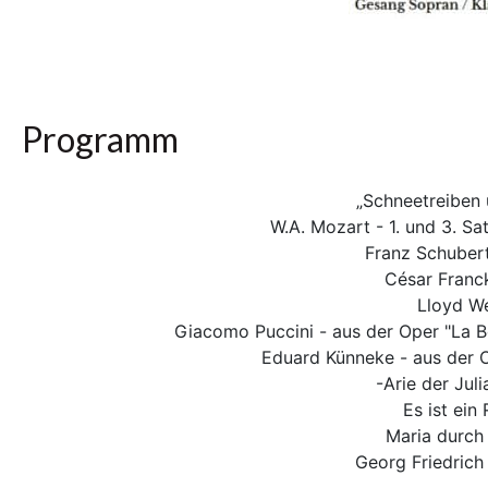
Programm
„Schneetreiben 
W.A. Mozart - 1. und 3. Sat
Franz Schubert
César Franck
Lloyd We
Giacomo Puccini - aus der Oper "La 
Eduard Künneke - aus der O
-Arie der Jul
Es ist ein
Maria durch
Georg Friedrich