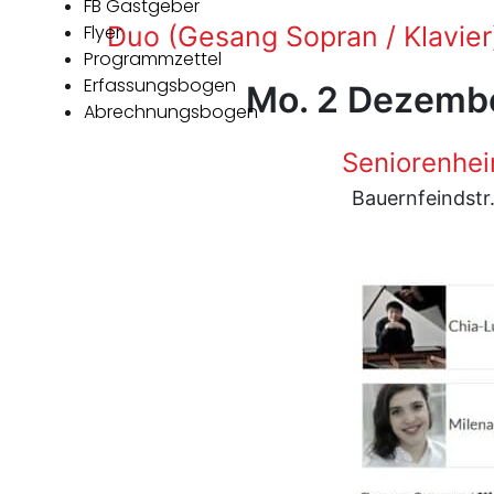
FB Gastgeber
Flyer
Duo (Gesang Sopran / Klavier
Programmzettel
Erfassungsbogen
Mo. 2 Dezembe
Abrechnungsbogen
Seniorenhei
Bauernfeindstr