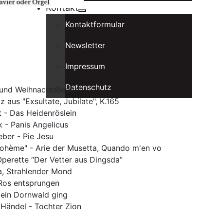
Kontakt
Kontaktformular
Newsletter
Impressum
Datenschutz
und Weihnachtslieder"
z aus "Exsultate, Jubilate", K.165
 - Das Heidenröslein
 - Panis Angelicus
ber - Pie Jesu
Bohème" - Arie der Musetta, Quando m'en vo
perette “Der Vetter aus Dingsda”
ia, Strahlender Mond
 Ros entsprungen
 ein Dornwald ging
 Händel - Tochter Zion