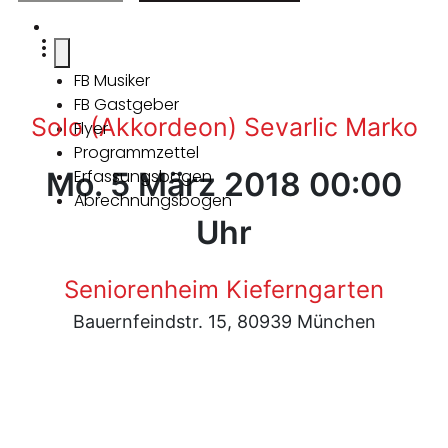
FB Musiker
FB Gastgeber
Solo (Akkordeon) Sevarlic Marko
Flyer
Programmzettel
Mo. 5 März 2018 00:00
Erfassungsbogen
Abrechnungsbogen
Uhr
Seniorenheim Kieferngarten
Bauernfeindstr. 15, 80939 München