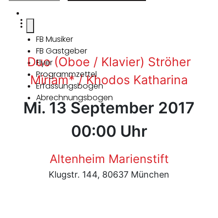
FB Musiker
FB Gastgeber
Duo (Oboe / Klavier) Ströher
Flyer
Programmzettel
Miriam* / Khodos Katharina
Erfassungsbogen
Abrechnungsbogen
Mi. 13 September 2017
00:00 Uhr
Altenheim Marienstift
Klugstr. 144, 80637 München