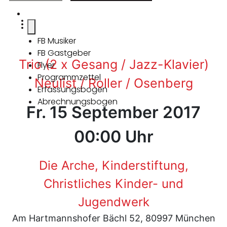
FB Musiker
FB Gastgeber
Trio (2 x Gesang / Jazz-Klavier)
Flyer
Programmzettel
Neulist / Roller / Osenberg
Erfassungsbogen
Abrechnungsbogen
Fr. 15 September 2017
00:00 Uhr
Die Arche, Kinderstiftung,
Christliches Kinder- und
Jugendwerk
Am Hartmannshofer Bächl 52, 80997 München