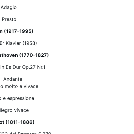
I Adagio
II Presto
un (1917-1995)
ür Klavier (1958)
ethoven (1770-1827)
in Es Dur Op.27 Nr.1
Andante
ro molto e vivace
io e espressione
llegro vivace
szt (1811-1886)