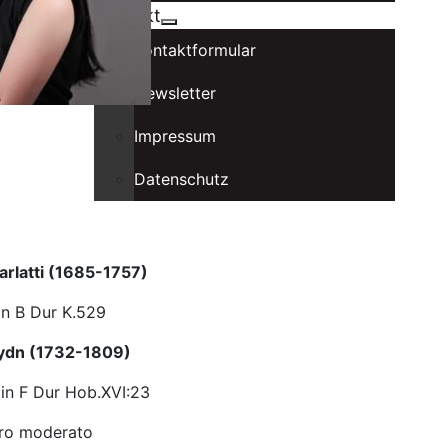
Kontakt
Kontaktformular
Newsletter
Impressum
Datenschutz
rlatti (1685-1757)
in B Dur K.529
ydn (1732-1809)
 in F Dur Hob.XVI:23
gro moderato