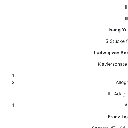
I
I
Isang Y
5 Stücke f
Ludwig van Be
Klaviersonate 
Alleg
III. Adag
A
Franz Li