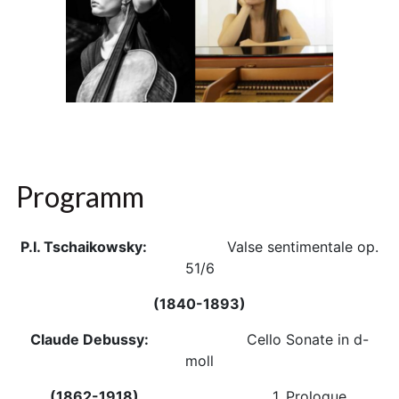
Programm
P.I. Tschaikowsky:
Valse sentimentale op.
51/6
(1840-1893)
Claude Debussy:
Cello Sonate in d-
moll
(1862-1918)
1. Prologue,