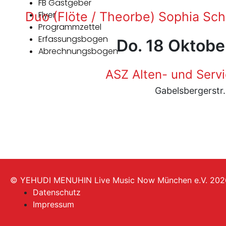
FB Gastgeber
Duo (Flöte / Theorbe) Sophia Sc
Flyer
Programmzettel
Erfassungsbogen
Do. 18 Oktobe
Abrechnungsbogen
ASZ Alten- und Serv
Gabelsbergerstr
© YEHUDI MENUHIN Live Music Now München e.V. 202
Datenschutz
Impressum