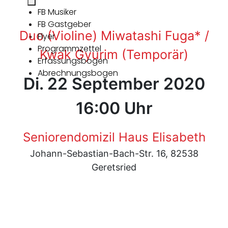
FB Musiker
FB Gastgeber
Duo (Violine) Miwatashi Fuga* /
Flyer
Programmzettel
Kwak Gyurim (Temporär)
Erfassungsbogen
Abrechnungsbogen
Di. 22 September 2020
16:00 Uhr
Seniorendomizil Haus Elisabeth
Johann-Sebastian-Bach-Str. 16, 82538
Geretsried