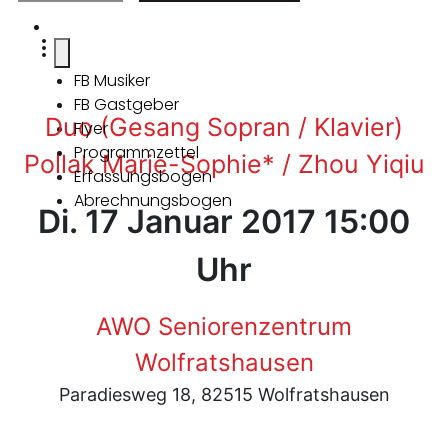
FB Musiker
FB Gastgeber
Duo (Gesang Sopran / Klavier)
Flyer
Programmzettel
Pollak Marie-Sophie* / Zhou Yiqiu
Erfassungsbogen
Abrechnungsbogen
Di. 17 Januar 2017 15:00
Uhr
AWO Seniorenzentrum
Wolfratshausen
Paradiesweg 18, 82515 Wolfratshausen