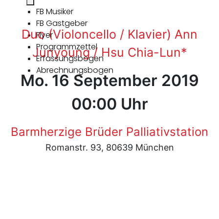
FB Musiker
FB Gastgeber
Duo (Violoncello / Klavier) Ann
Flyer
Programmzettel
Junyoung / Hsu Chia-Lun*
Erfassungsbogen
Abrechnungsbogen
Mo. 16 September 2019
00:00 Uhr
Barmherzige Brüder Palliativstation
Romanstr. 93, 80639 München