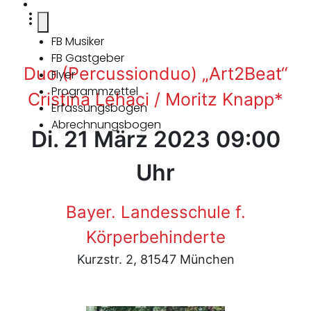
FB Musiker
FB Gastgeber
Duo (Percussionduo) „Art2Beat“
Flyer
Programmzettel
Cristina Lehaci / Moritz Knapp*
Erfassungsbogen
Abrechnungsbogen
Di. 21 März 2023 09:00
Uhr
Bayer. Landesschule f.
Körperbehinderte
Kurzstr. 2, 81547 München