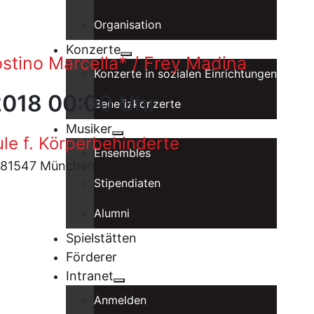
Organisation
Konzerte
stino Marcella* / Frey Madina
Konzerte in sozialen Einrichtungen
 2018 00:00 Uhr
Benefizkonzerte
Musiker
le f. Körperbehinderte
Ensembles
, 81547 München
Stipendiaten
Alumni
Spielstätten
Förderer
Intranet
Anmelden