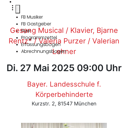
FB Musiker
FB Gastgeber
Gesang Musical / Klavier, Bjarne
Flyer
Programmzettel
Rentz* / Valeria Purzer / Valerian
Erfassungsbogen
Lehner
Abrechnungsbogen
Di. 27 Mai 2025 09:00 Uhr
Bayer. Landesschule f.
Körperbehinderte
Kurzstr. 2, 81547 München