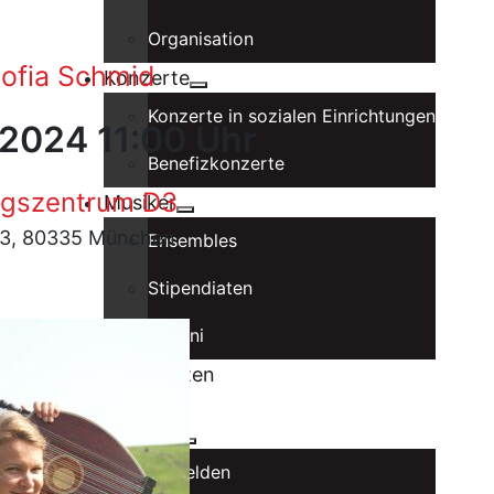
Organisation
Sofia Schmid
Konzerte
Konzerte in sozialen Einrichtungen
 2024 11:00 Uhr
Benefizkonzerte
gszentrum D3
Musiker
 3, 80335 München
Ensembles
Stipendiaten
Alumni
Spielstätten
Förderer
Intranet
Anmelden