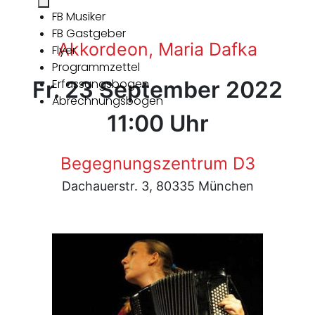
FB Musiker
FB Gastgeber
Akkordeon, Maria Dafka
Flyer
Programmzettel
Fr. 23 September 2022
Erfassungsbogen
Abrechnungsbogen
11:00 Uhr
Begegnungszentrum D3
Dachauerstr. 3, 80335 München