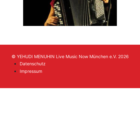
© YEHUDI MENUHIN Live Music Now München e.V. 2026
Datenschutz
Impressum