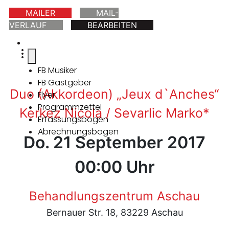
MAILER
MAIL-
VERLAUF
BEARBEITEN
FB Musiker
FB Gastgeber
Duo (Akkordeon) „Jeux d`Anches“
Flyer
Programmzettel
Kerkez Nicola / Sevarlic Marko*
Erfassungsbogen
Abrechnungsbogen
Do. 21 September 2017
00:00 Uhr
Behandlungszentrum Aschau
Bernauer Str. 18, 83229 Aschau