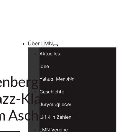
Über LMN
Aktuelles
Idee
senberg (Gesang
Yehudi Menuhin
Geschichte
azz-Klavier);
Jurymitglieder
m Aschau
LMN in Zahlen
LMN Vereine