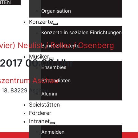
ITEN
Organisation
Konzerte
Konzerte in sozialen Einrichtungen
ier) Neulist / Roller / Osenberg
Benefizkonzerte
Musiker
 2017 00:00 Uhr
Ensembles
szentrum Aschau
Stipendiaten
. 18, 83229 Aschau
Alumni
Spielstätten
Förderer
Intranet
Anmelden