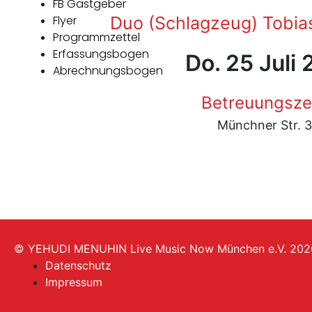
FB Gastgeber
Flyer
Duo (Schlagzeug) Tobia
Programmzettel
Erfassungsbogen
Do. 25 Juli
Abrechnungsbogen
Betreuungsze
Münchner Str. 3
© YEHUDI MENUHIN Live Music Now München e.V. 202
Datenschutz
Impressum