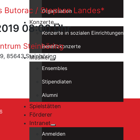
s Butorac / Stephan Landes*
Organisation
Konzerte
 2019 08:00 Uhr
Konzerte in sozialen Einrichtungen
ntrum Steinhöring
Benefizkonzerte
9, 85643 Steinhöring
Musiker
Ensembles
Stipendiaten
Alumni
Spielstätten
6
Förderer
Intranet
Anmelden