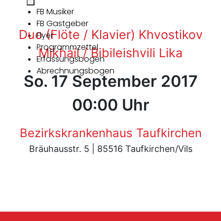
FB Musiker
FB Gastgeber
Duo (Flöte / Klavier) Khvostikov
Flyer
Programmzettel
Mikhail / Bibileishvili Lika
Erfassungsbogen
Abrechnungsbogen
So. 17 September 2017
00:00 Uhr
Bezirkskrankenhaus Taufkirchen
Bräuhausstr. 5 | 85516 Taufkirchen/Vils