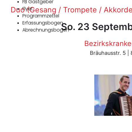
FB Gastgeber
Duo (Gesang / Trompete / Akkorde
Flyer
Programmzettel
Erfassungsbogen
So. 23 Septemb
Abrechnungsbogen
Bezirkskranke
Bräuhausstr. 5 |