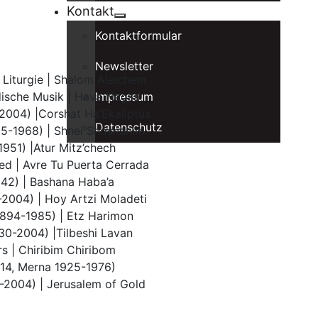
Kontakt
Kontaktformular
Newsletter
e Liturgie | Shalom Aleichem
dische Musik | Hava Nagila
Impressum
004) |Corshat Ha’Ekaliptus
Datenschutz
05-1968) | Shnei Shoshanim
1951) |Atur Mitz’chech
ed | Avre Tu Puerta Cerrada
942) | Bashana Haba’a
2004) | Hoy Artzi Moladeti
894-1985) | Etz Harimon
0-2004) |Tilbeshi Lavan
rs | Chiribim Chiribom
014, Merna 1925-1976)
2004) | Jerusalem of Gold