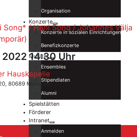
Organisation
Konzerte
ni Song* / Hani Song / Johannes Välja
Konzerte in sozialen Einrichtungen
mporär)
Benefizkonzerte
r 2022 14:30 Uhr
Musiker
Ensembles
er Hauskapelle
Stipendiaten
. 20, 80689 München
Alumni
Spielstätten
Förderer
Intranet
Anmelden