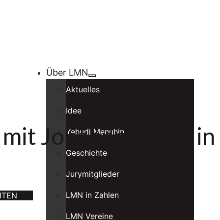
Über LMN
Aktuelles
Idee
mit Johannes Välja in
Yehudi Menuhin
Geschichte
Jurymitglieder
LMN in Zahlen
ITEN
LMN Vereine