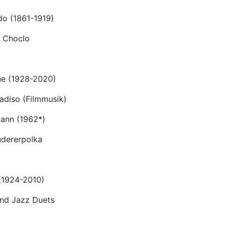
ldo (1861-1919)
l Choclo
ne (1928-2020)
adiso (Filmmusik)
ann (1962*)
udererpolka
(1924-2010)
nd Jazz Duets