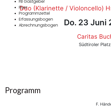
FB Gastgeber
Flyer
Duo (Klarinette / Violoncello) 
Programmzettel
Erfassungsbogen
Do. 23 Juni
Abrechnungsbogen
Caritas Buc
Südtiroler Pla
Programm
F. Händ