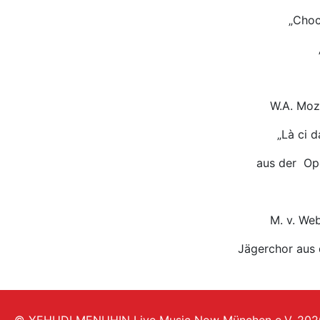
„Choc
W.A. Moz
„Là ci 
aus der Op
M. v. We
Jägerchor aus 