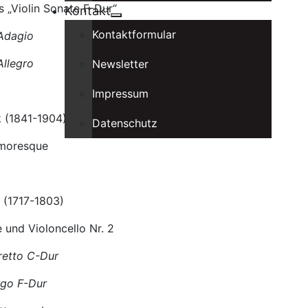
s „Violin Sonate F-Dur“
Kontakt
Kontaktformular
Adagio
Allegro
Newsletter
Impressum
 (1841-1904)
Datenschutz
moresque
 (1717-1803)
e und Violoncello Nr. 2
retto C-Dur
rgo F-Dur