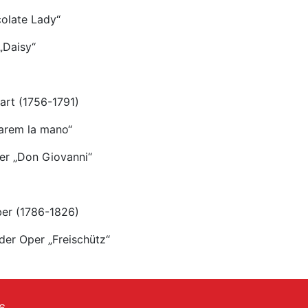
olate Lady“
„Daisy“
art (1756-1791)
darem la mano“
er „Don Giovanni“
ber (1786-1826)
der Oper „Freischütz“