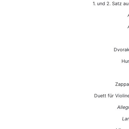
1. und 2. Satz au
Dvorak
Hu
Zappa
Duett für Violin
Alleg
La