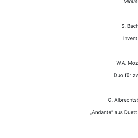
Minue
S. Bac
Invent
W.A. Moz
Duo für zw
G. Albrechts
„Andante“ aus Duett 
Nr. 3