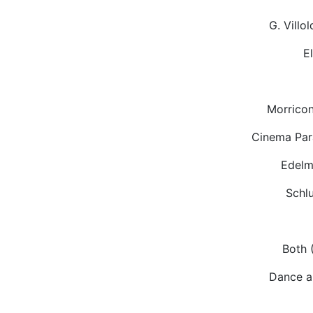
G. Villo
E
Morrico
Cinema Par
Edelm
Schl
Both 
Dance a