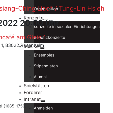
Hsiang-Ching Liao* / Tung-Lin Hsieh
Organisation
Konzerte
 2022 20:00 Uhr
Konzerte in sozialen Einrichtungen
hcafé am Gleis 1
Benefizkonzerte
tz 1, 83022 Rosenheim
Musiker
Ensembles
Stipendiaten
Alumni
Spielstätten
Förderer
Intranet
el (1685-1759)
Anmelden