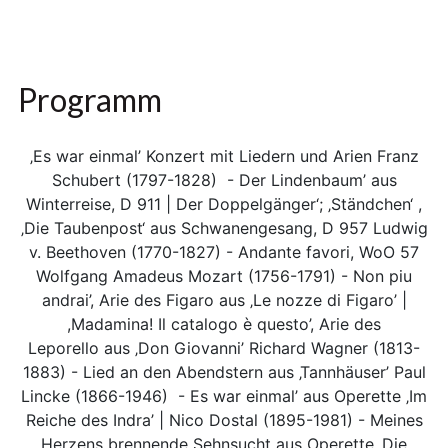
Programm
‚Es war einmal’ Konzert mit Liedern und Arien Franz
Schubert (1797-1828) - Der Lindenbaum’ aus
Winterreise, D 911 | Der Doppelgänger‘; ‚Ständchen‘ ,
‚Die Taubenpost‘ aus Schwanengesang, D 957 Ludwig
v. Beethoven (1770-1827) - Andante favori, WoO 57
Wolfgang Amadeus Mozart (1756-1791) - Non piu
andrai’, Arie des Figaro aus ‚Le nozze di Figaro’ |
,Madamina! Il catalogo è questo’, Arie des
Leporello aus ‚Don Giovanni’ Richard Wagner (1813-
1883) - Lied an den Abendstern aus ‚Tannhäuser’ Paul
Lincke (1866-1946) - Es war einmal’ aus Operette ‚Im
Reiche des Indra’ | Nico Dostal (1895-1981) - Meines
Herzens brennende Sehnsucht aus Operette ‚Die