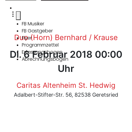
FB Musiker
FB Gastgeber
Duo (Horn) Bernhard / Krause
Flyer
Programmzettel
Di. 6 Februar 2018 00:00
Erfassungsbogen
Abrechnungsbogen
Uhr
Caritas Altenheim St. Hedwig
Adalbert-Stifter-Str. 56, 82538 Geretsried