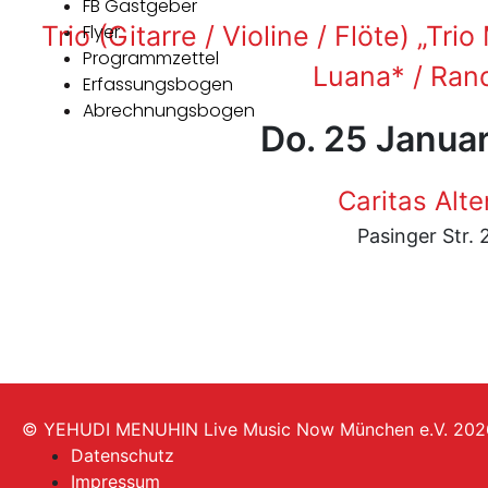
FB Gastgeber
Trio (Gitarre / Violine / Flöte) „T
Flyer
Programmzettel
Luana* / Rand
Erfassungsbogen
Abrechnungsbogen
Do. 25 Janua
Caritas Alte
Pasinger Str. 
© YEHUDI MENUHIN Live Music Now München e.V. 202
Datenschutz
Impressum