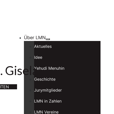
Über LMN
Aktuelles
Idee
. Gisela
Yehudi Menuhin
Geschichte
ITEN
Jurymitglieder
LMN in Zahlen
LMN Vereine