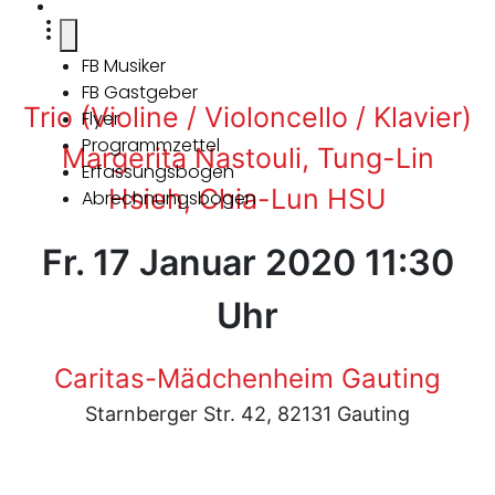
FB Musiker
FB Gastgeber
Trio (Violine / Violoncello / Klavier)
Flyer
Programmzettel
Margerita Nastouli, Tung-Lin
Erfassungsbogen
Hsieh, Chia-Lun HSU
Abrechnungsbogen
Fr. 17 Januar 2020 11:30
Uhr
Caritas-Mädchenheim Gauting
Starnberger Str. 42, 82131 Gauting