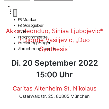
FB Musiker
FB Gastgeber
Akkordeonduo, Sinisa Ljubojevic*
Flyer
Programmzettel
/ Djordje Vasiljevic, „Duo
Erfassungsbogen
Synthesis“
Abrechnungsbogen
Di. 20 September 2022
15:00 Uhr
Caritas Altenheim St. Nikolaus
Osterwaldstr. 25, 80805 München