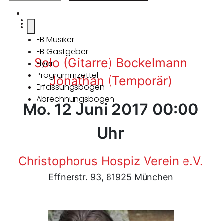
FB Musiker
FB Gastgeber
Solo (Gitarre) Bockelmann
Flyer
Programmzettel
Jonathan (Temporär)
Erfassungsbogen
Abrechnungsbogen
Mo. 12 Juni 2017 00:00
Uhr
Christophorus Hospiz Verein e.V.
Effnerstr. 93, 81925 München