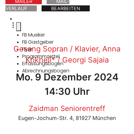
MAILER
MAIL-
VERLAUF
BEARBEITEN
FB Musiker
FB Gastgeber
Gesang Sopran / Klavier, Anna
Flyer
Programmzettel
Krikheli* / Georgi Sajaia
Erfassungsbogen
Abrechnungsbogen
Mo. 9 Dezember 2024
14:30 Uhr
Zaidman Seniorentreff
Eugen-Jochum-Str. 4, 81927 München