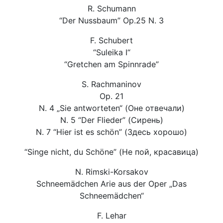
R. Schumann
“Der Nussbaum” Op.25 N. 3
F. Schubert
“Suleika I“
“Gretchen am Spinnrade”
S. Rachmaninov
Op. 21
N. 4 „Sie antworteten“ (Оне отвечали)
N. 5 “Der Flieder” (Сирень)
N. 7 “Hier ist es schön” (Здесь хорошо)
“Singe nicht, du Schöne” (Не пой, красавица)
N. Rimski-Korsakov
Schneemädchen Arie aus der Oper „Das
Schneemädchen“
F. Lehar