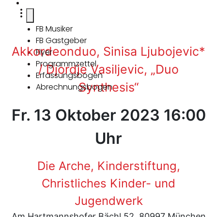
FB Musiker
FB Gastgeber
Akkordeonduo, Sinisa Ljubojevic*
Flyer
Programmzettel
/ Djordje Vasiljevic, „Duo
Erfassungsbogen
Synthesis“
Abrechnungsbogen
Fr. 13 Oktober 2023 16:00
Uhr
Die Arche, Kinderstiftung,
Christliches Kinder- und
Jugendwerk
Am Hartmannshofer Bächl 52, 80997 München