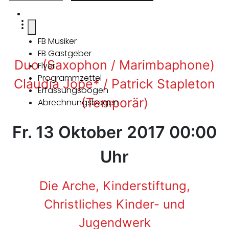
FB Musiker
FB Gastgeber
Duo (Saxophon / Marimbaphone)
Flyer
Programmzettel
Claudia Jope* / Patrick Stapleton
Erfassungsbogen
(Temporär)
Abrechnungsbogen
Fr. 13 Oktober 2017 00:00
Uhr
Die Arche, Kinderstiftung,
Christliches Kinder- und
Jugendwerk