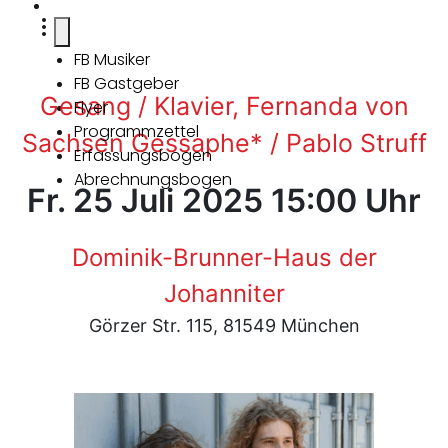
FB Musiker
FB Gastgeber
Gesang / Klavier, Fernanda von
Flyer
Programmzettel
Sachsen Gessaphe* / Pablo Struff
Erfassungsbogen
Abrechnungsbogen
Fr. 25 Juli 2025 15:00 Uhr
Dominik-Brunner-Haus der
Johanniter
Görzer Str. 115, 81549 München