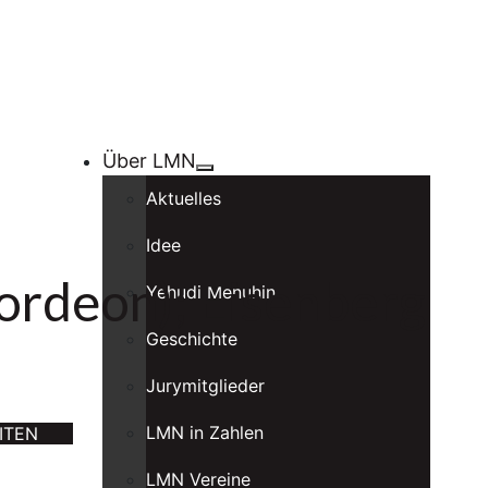
Über LMN
Aktuelles
Idee
ordeon); Eisenberg
Yehudi Menuhin
Geschichte
Jurymitglieder
LMN in Zahlen
ITEN
LMN Vereine