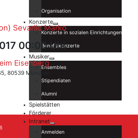
Organisation
Konzerte
on) Sevarlic Marko
Konzerte in sozialen Einrichtungen
2017 00:00 Uhr
Benefizkonzerte
Musiker
eim Eisenberg
Ensembles
 65, 80539 München
Stipendiaten
Alumni
Spielstätten
Förderer
Intranet
6
Anmelden