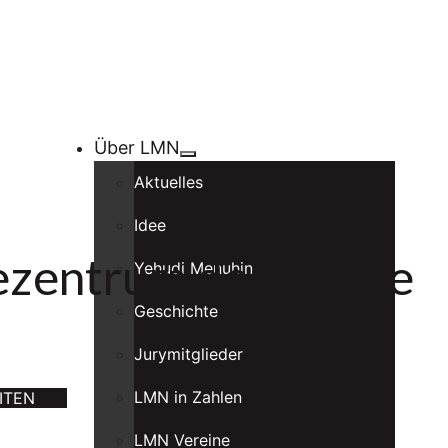
Über LMN
Aktuelles
Idee
ezentrum der Innere
Yehudi Menuhin
Geschichte
Jurymitglieder
LMN in Zahlen
ITEN
LMN Vereine