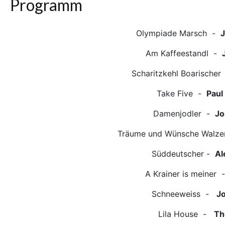
Programm
Olympiade Marsch -
J
Am Kaffeestandl -
Scharitzkehl Boarische
Take Five -
Paul
Damenjodler -
Jo
Träume und Wünsche Wal
Süddeutscher -
Al
A Krainer is meiner
Schneeweiss -
Jo
Lila House -
Th