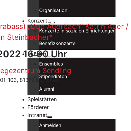
Organisation
Konzerte
rabass) „Duo Auerbach“ Katrin Auer /
Konzerte in sozialen Einrichtungen
in Steinbacher*
Benefizkonzerte
 2022 16:00 Uhr
Musiker
Ensembles
legezentrum Sendling
Stipendiaten
 101-103, 81379 München
Alumni
Spielstätten
Förderer
Intranet
Anmelden