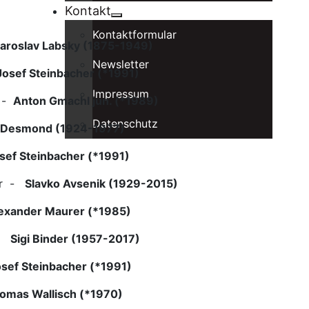
Kontakt
Kontaktformular
aroslav Labsky (1875-1949)
Newsletter
Josef Steinbacher (*1991)
Impressum
r -
Anton Gmachl jun. (*1989)
Datenschutz
 Desmond (1924-1977)
sef Steinbacher (*1991)
zer -
Slavko Avsenik (1929-2015)
exander Maurer (*1985)
 -
Sigi Binder (1957-2017)
sef Steinbacher (*1991)
omas Wallisch (*1970)