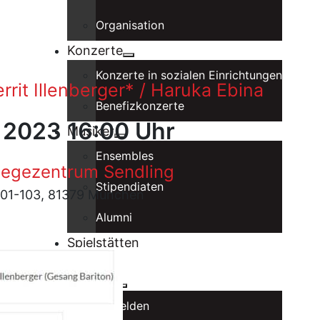
Organisation
Konzerte
Konzerte in sozialen Einrichtungen
rrit Illenberger* / Haruka Ebina
Benefizkonzerte
r 2023 16:00 Uhr
Musiker
Ensembles
legezentrum Sendling
Stipendiaten
 101-103, 81379 München
Alumni
Spielstätten
Förderer
Intranet
Anmelden