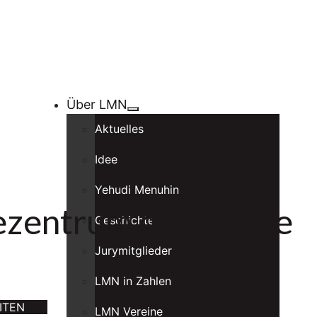
Über LMN
Aktuelles
Idee
Yehudi Menuhin
ezentrum der Innere
Geschichte
Jurymitglieder
LMN in Zahlen
ITEN
LMN Vereine