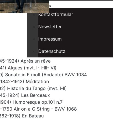
Kontakt
Kontaktformular
Newsletter
Impressum
Datenschutz
845-1924) Après un rêve
) Algues (mvt. I-II-III- VI)
0) Sonate in E moll (Andante) BWV 1034
(1842-1912) Méditation
2) Historie du Tango (mvt. I-II)
845-1924) Les Berceaux
1904) Humoresque op.101 n.7
-1750 Air on a G String - BWV 1068
862-1918) En Bateau