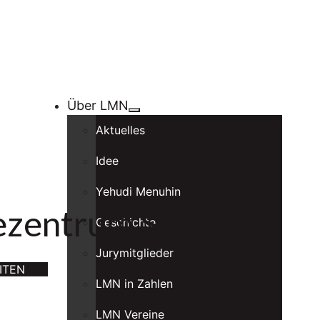
Über LMN
Aktuelles
Idee
Yehudi Menuhin
ezentrum Sendling
Geschichte
Jurymitglieder
ITEN
LMN in Zahlen
LMN Vereine